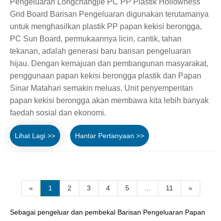
Pengeluaran Longchangjie PC PP Plastik Hollowness
Grid Board Barisan Pengeluaran digunakan terutamanya
untuk menghasilkan plastik PP papan kekisi berongga,
PC Sun Board, permukaannya licin, cantik, tahan
tekanan, adalah generasi baru barisan pengeluaran
hijau. Dengan kemajuan dan pembangunan masyarakat,
penggunaan papan kekisi berongga plastik dan Papan
Sinar Matahari semakin meluas. Unit penyemperitan
papan kekisi berongga akan membawa kita lebih banyak
faedah sosial dan ekonomi.
Lihat Lagi >>
Hantar Pertanyaan >>
«
1
2
3
4
5
...
11
»
Sebagai pengeluar dan pembekal Barisan Pengeluaran Papan