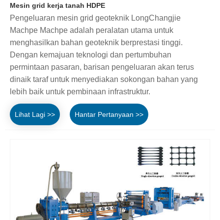
Mesin grid kerja tanah HDPE
Pengeluaran mesin grid geoteknik LongChangjie
Machpe Machpe adalah peralatan utama untuk
menghasilkan bahan geoteknik berprestasi tinggi.
Dengan kemajuan teknologi dan pertumbuhan
permintaan pasaran, barisan pengeluaran akan terus
dinaik taraf untuk menyediakan sokongan bahan yang
lebih baik untuk pembinaan infrastruktur.
Lihat Lagi >>
Hantar Pertanyaan >>