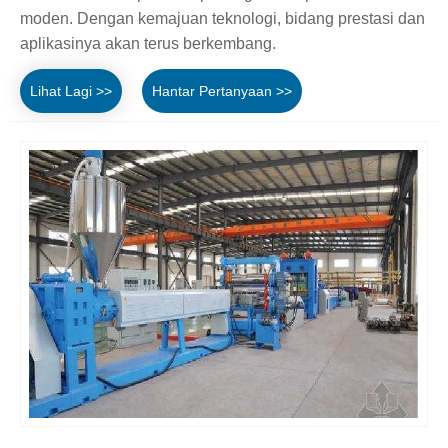
moden. Dengan kemajuan teknologi, bidang prestasi dan
aplikasinya akan terus berkembang.
Lihat Lagi >>
Hantar Pertanyaan >>