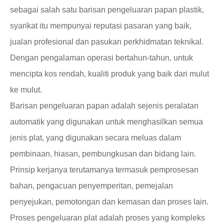
sebagai salah satu barisan pengeluaran papan plastik,
syarikat itu mempunyai reputasi pasaran yang baik,
jualan profesional dan pasukan perkhidmatan teknikal.
Dengan pengalaman operasi bertahun-tahun, untuk
mencipta kos rendah, kualiti produk yang baik dari mulut
ke mulut.
Barisan pengeluaran papan adalah sejenis peralatan
automatik yang digunakan untuk menghasilkan semua
jenis plat, yang digunakan secara meluas dalam
pembinaan, hiasan, pembungkusan dan bidang lain.
Prinsip kerjanya terutamanya termasuk pemprosesan
bahan, pengacuan penyemperitan, pemejalan
penyejukan, pemotongan dan kemasan dan proses lain.
Proses pengeluaran plat adalah proses yang kompleks