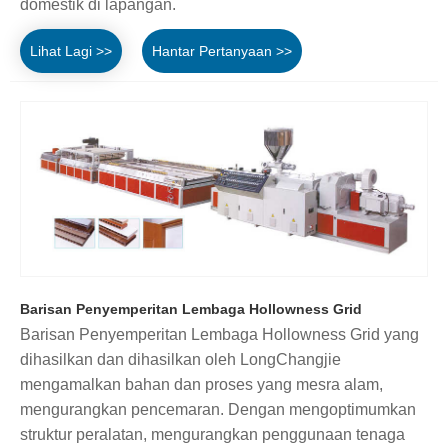
domestik di lapangan.
Lihat Lagi >>
Hantar Pertanyaan >>
Barisan Penyemperitan Lembaga Hollowness Grid
Barisan Penyemperitan Lembaga Hollowness Grid yang
dihasilkan dan dihasilkan oleh LongChangjie
mengamalkan bahan dan proses yang mesra alam,
mengurangkan pencemaran. Dengan mengoptimumkan
struktur peralatan, mengurangkan penggunaan tenaga