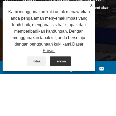
X
harga, sila tinggalkan e-mel anda kepada kami dan kami akan
Kami menggunakan kuki untuk menawarkan
berhubung dalam masa 24 jam.
anda pengalaman menyemak imbas yang
lebih baik, menganalisis trafik tapak dan
HUBUNGI KAMI
memperibadikan kandungan. Dengan
menggunakan tapak ini, anda bersetuju
dengan penggunaan kuki kami.
Dasar
+86-532-81126663
Privasi
+86-13969850201
Tolak
Terima
+86-532-81126661




info@worldextruder.com
Nuozhuang, Pejabat Sanlihe, Bandar Jiaozhou, Bandar
Qingdao, Wilayah Shandong, China
Hak Cipta © 2024 Qingdao Longchangjie Machinery Co., Ltd. Hak Cipta