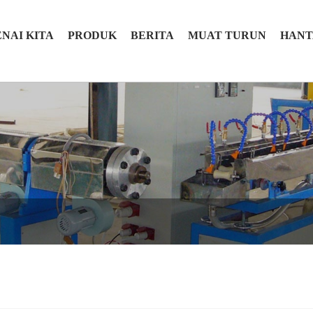
NAI KITA
PRODUK
BERITA
MUAT TURUN
HANT