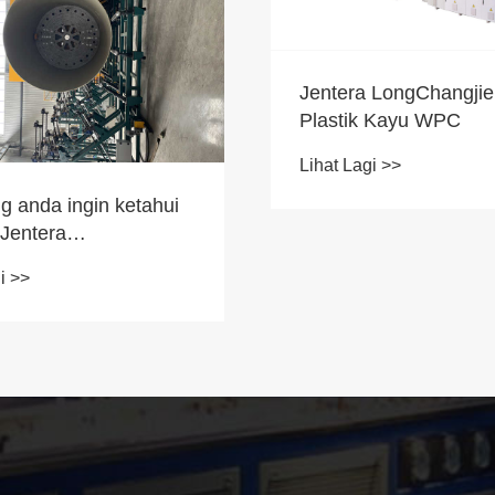
Jentera LongChangjie
Plastik Kayu WPC
Lihat Lagi >>
g anda ingin ketahui
 Jentera
ngjie?
i >>