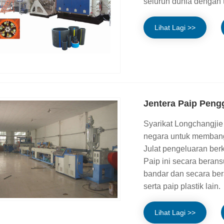
seluruh dunia dengan t
Lihat Lagi >>
Jentera Paip Pen
Syarikat Longchangjie
negara untuk membang
Julat pengeluaran berk
Paip ini secara beran
bandar dan secara ber
serta paip plastik lain.
Lihat Lagi >>