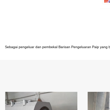
Sebagai pengeluar dan pembekal Barisan Pengeluaran Paip yang bol