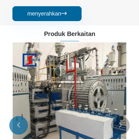
menyerahkan

Produk Berkaitan
Talian Pengeluaran Tiub Karat Sambungan
Berdiameter Besar HDPE
Lihat Lagi >>

