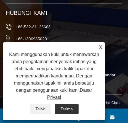
HUBUNGI KAMI
+86-532-81126663
+86-13969850201
X
+86-532-81126661
Kami menggunakan kuki untuk menawarkan
anda pengalaman menyemak imbas yang
info@worldextruder.com
lebih baik, menganalisis trafik tapak dan
Nuozhuang, Pejabat Sanlihe, Bandar Jiaozhou, Bandar
memperibadikan kandungan. Dengan
menggunakan tapak ini, anda bersetuju
Qingdao, Wilayah Shandong, China
dengan penggunaan kuki kami.
Dasar
Privasi
Hak Cipta © 2024 Qingdao Longchangjie Machinery Co., Ltd. Hak Cipta
Tolak
Terima
Terpelihara.
Links
|
Sitemap
|
RSS
|
XML
|
Dasar Privasi
|



