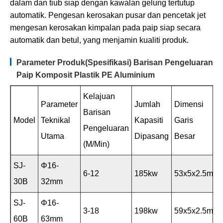
dalam dan tiub siap dengan kawalan gelung tertutup
automatik. Pengesan kerosakan pusar dan pencetak jet
mengesan kerosakan kimpalan pada paip siap secara
automatik dan betul, yang menjamin kualiti produk.
Parameter Produk(Spesifikasi) Barisan Pengeluaran
Paip Komposit Plastik PE Aluminium
Kelajuan
Parameter
Jumlah
Dimensi
Barisan
Model
Teknikal
Kapasiti
Garis
Pengeluaran
Utama
Dipasang
Besar
(m/min)
SJ-
Φ16-
6-12
185kw
53x5x2.5m
30B
32mm
SJ-
Φ16-
3-18
198kw
59x5x2.5m
60B
63mm