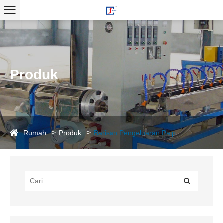
Produk
Rumah
Produk
Barisan Pengeluaran Paip