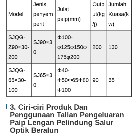
Jenis
Outp
Jumlah
Julat
Model
penyem
ut(kg
Kuasa(k
paip(mm)
perit
/j)
w)
SJQG-
Φ100-
SJ90×3
Z90×30-
φ125φ150φ
200
130
0
200
175φ200
SJQG-
Φ40-
SJ65×3
65×30-
Φ50Φ65Φ80
90
65
0
100
Φ100
3. Ciri-ciri Produk Dan
Penggunaan Talian Pengeluaran
Paip Lengan Pelindung Salur
Optik Beralun