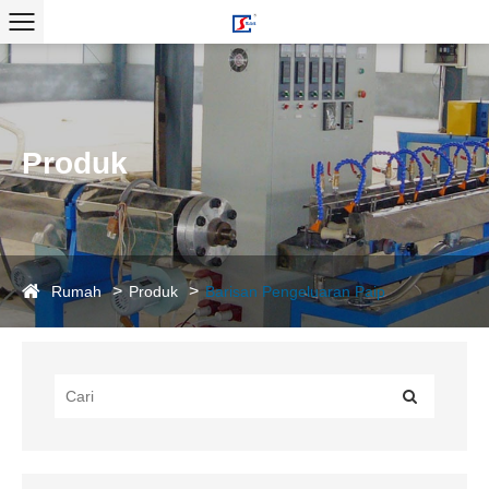
Produk
Rumah
Produk
Barisan Pengeluaran Paip