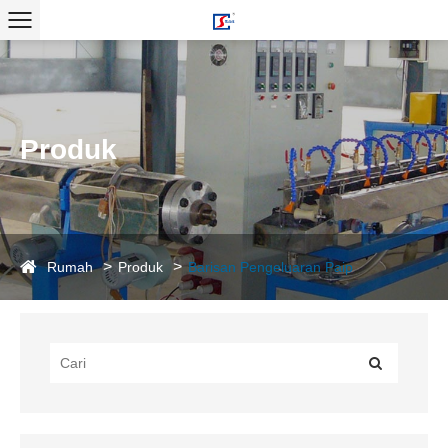
Produk
Rumah
Produk
Barisan Pengeluaran Paip