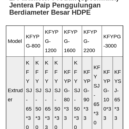
Jentera Paip Penggulungan
Berdiameter Besar HDPE
KFYP
KFYP
KFYP
KFYP
KFYPG
Model
G-
G-
G-
G-800
-3000
1200
1600
2200
K
K
K
K
K
KF
F
F
F
F
KF
F
KF
KF
KF
Y
Y
Y
Y
Y
YP
Y
YP
YP
YS
SJ
Extrud
SJ
SJ
SJ
SJ
G-
SJ
G-
G-
J-
-
er
-
-
-
-
80
-
90
10
65
65
65
50
65
50
*3
50
*3
0*3
*3
*3
*3
*3
*3
*3
3
*3
3
3
3
0
0
0
3
0
0