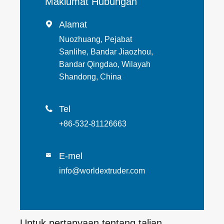
Maklumat Hubungan
Alamat

Nuozhuang, Pejabat
Sanlihe, Bandar Jiaozhou,
Bandar Qingdao, Wilayah
Shandong, China
Tel

+86-532-81126663
E-mel

info@worldextruder.com
Untuk pertanyaan tentang talian