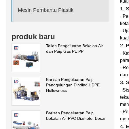
kual
1. 
Mesin Pembantu Plastik
· P
keta
· Uj
produk baru
kual
2. 
Talian Pengeluaran Bekalan Air
dan Paip Gas PE PP
· Ka
para
· R
dan 
Barisan Pengeluaran Paip
3. 
Penggulungan Dinding HDPE
· Si
Hollowness
teka
mema
· Pe
Barisan Pengeluaran Paip
Bekalan Air PVC Diameter Besar
mema
4. 