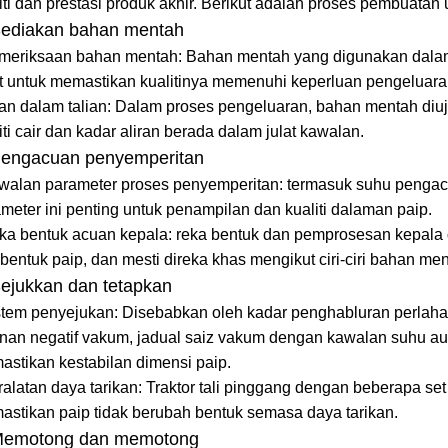
iti dan prestasi produk akhir. Berikut adalah proses pembuatan
Sediakan bahan mentah
emeriksaan bahan mentah: Bahan mentah yang digunakan dalam
t untuk memastikan kualitinya memenuhi keperluan pengeluara
ian dalam talian: Dalam proses pengeluaran, bahan mentah diu
iti cair dan kadar aliran berada dalam julat kawalan.
Pengacuan penyemperitan
walan parameter proses penyemperitan: termasuk suhu pengacua
meter ini penting untuk penampilan dan kualiti dalaman paip.
eka bentuk acuan kepala: reka bentuk dan pemprosesan kepala
bentuk paip, dan mesti direka khas mengikut ciri-ciri bahan me
Sejukkan dan tetapkan
stem penyejukan: Disebabkan oleh kadar penghabluran perlahan
nan negatif vakum, jadual saiz vakum dengan kawalan suhu aut
stikan kestabilan dimensi paip.
ralatan daya tarikan: Traktor tali pinggang dengan beberapa 
stikan paip tidak berubah bentuk semasa daya tarikan.
Memotong dan memotong