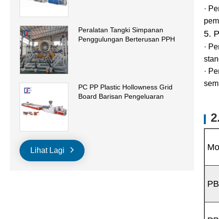
· P
pemo
Peralatan Tangki Simpanan
5. 
Penggulungan Berterusan PPH
· Pe
stan
· Pe
sem
PC PP Plastic Hollowness Grid
Board Barisan Pengeluaran
2
Mo
Lihat Lagi
PB