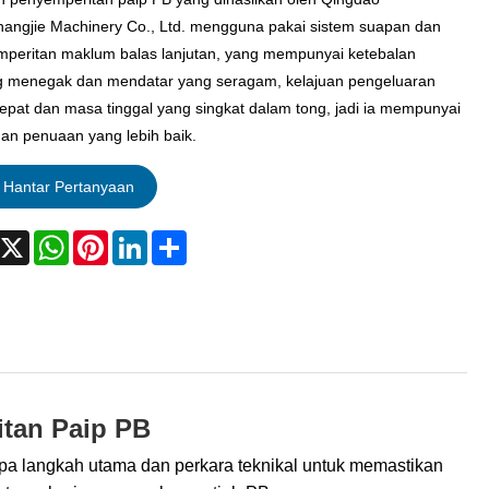
angjie Machinery Co., Ltd. mengguna pakai sistem suapan dan
peritan maklum balas lanjutan, yang mempunyai ketebalan
g menegak dan mendatar yang seragam, kelajuan pengeluaran
epat dan masa tinggal yang singkat dalam tong, jadi ia mempunyai
gan penuaan yang lebih baik.
Hantar Pertanyaan
acebook
X
WhatsApp
Pinterest
LinkedIn
Share
itan Paip PB
pa langkah utama dan perkara teknikal untuk memastikan