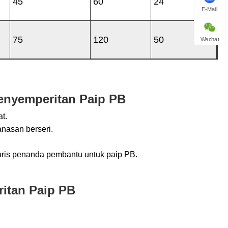
45
60
24
E-Mail
75
120
50
Wechat
Penyemperitan Paip PB
t.
anasan berseri.
aris penanda pembantu untuk paip PB.
ritan Paip PB