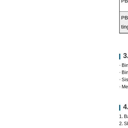
PB
PB
tin
3
· Bi
· Bi
· Si
· M
4
1. B
2. 