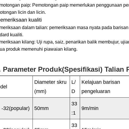
emotongan paip: Pemotongan paip memerlukan penggunaan pe
tongan licin dan licin.
Pemeriksaan kualiti
meriksaan dalam talian: pemeriksaan masa nyata pada barisan
dard kualiti.
meriksaan kilang: Uji rupa, saiz, penarikan balik membujur, uji
ua produk memenuhi piawaian kilang.
. Parameter Produk(Spesifikasi) Talian
Diameter skru
L/
Kelajuan barisan
del
(mm)
D
pengeluaran
33
 -32(popular)
50mm
9m/min
:1
33