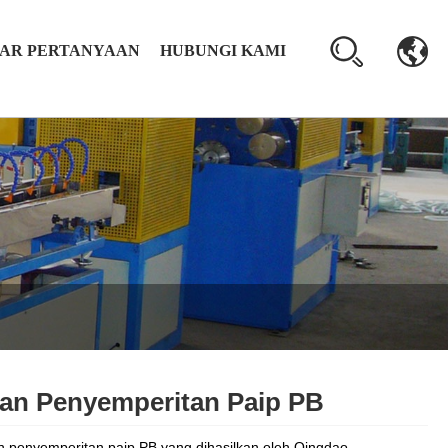
AR PERTANYAAN
HUBUNGI KAMI
ian Penyemperitan Paip PB
n penyemperitan paip PB yang dihasilkan oleh Qingdao