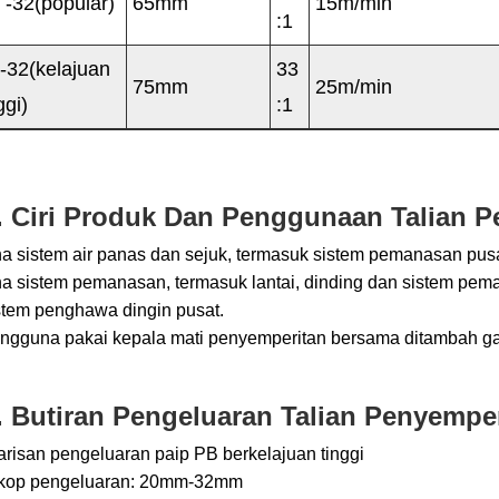
 -32(popular)
65mm
15m/min
:1
-32(kelajuan
33
75mm
25m/min
ggi)
:1
. Ciri Produk Dan Penggunaan Talian 
na sistem air panas dan sejuk, termasuk sistem pemanasan pusa
na sistem pemanasan, termasuk lantai, dinding dan sistem pem
stem penghawa dingin pusat.
engguna pakai kepala mati penyemperitan bersama ditambah g
. Butiran Pengeluaran Talian Penyempe
arisan pengeluaran paip PB berkelajuan tinggi
Skop pengeluaran: 20mm-32mm