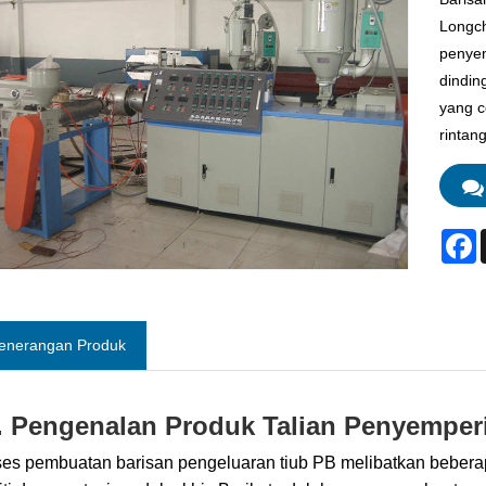
Longch
penyem
dindin
yang c
rintan
F
enerangan Produk
. Pengenalan Produk Talian Penyemper
es pembuatan barisan pengeluaran tiub PB melibatkan bebera