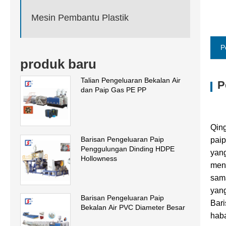
Mesin Pembantu Plastik
P
produk baru
Talian Pengeluaran Bekalan Air
P
dan Paip Gas PE PP
Qing
Barisan Pengeluaran Paip
paip
Penggulungan Dinding HDPE
yang
Hollowness
meny
sam
yang
Barisan Pengeluaran Paip
Bar
Bekalan Air PVC Diameter Besar
haba