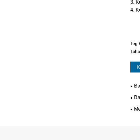
3. K
4. K
Teg 
Tah
K
Ba
Ba
Me