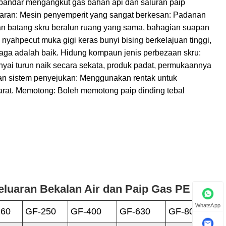
 bandar mengangkut gas bahan api dan saluran paip
eluaran: Mesin penyemperit yang sangat berkesan: Padanan
an batang skru beralun ruang yang sama, bahagian suapan
yahpecut muka gigi keras bunyi bising berkelajuan tinggi,
naga adalah baik. Hidung kompaun jenis perbezaan skru:
yai turun naik secara sekata, produk padat, permukaannya
dan sistem penyejukan: Menggunakan rentak untuk
karat. Memotong: Boleh memotong paip dinding tebal
eluaran Bekalan Air dan Paip Gas PE PP
WhatsApp
160
GF-250
GF-400
GF-630
GF-800