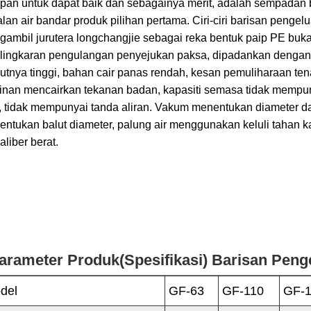
pan untuk dapat baik dan sebagainya merit, adalah sempadan
lan air bandar produk pilihan pertama. Ciri-ciri barisan peng
ambil jurutera longchangjie sebagai reka bentuk paip PE buk
 lingkaran pengulangan penyejukan paksa, dipadankan dengan n
utnya tinggi, bahan cair panas rendah, kesan pemuliharaan te
nan mencairkan tekanan badan, kapasiti semasa tidak mempun
n, tidak mempunyai tanda aliran. Vakum menentukan diameter 
ntukan balut diameter, palung air menggunakan keluli tahan 
aliber berat.
arameter Produk(Spesifikasi) Barisan Peng
del
GF-63
GF-110
GF-