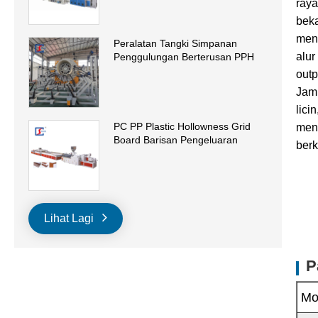
raya
beka
meng
Peralatan Tangki Simpanan
alur
Penggulungan Berterusan PPH
outp
Jami
lici
PC PP Plastic Hollowness Grid
mene
Board Barisan Pengeluaran
berk
Lihat Lagi
P
Mo