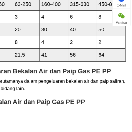
60
63-250
160-400
315-630
450-800
E-Mail
3
4
6
8
Wechat
20
30
40
50
8
4
2
2
21.5
41
56
64
aran Bekalan Air dan Paip Gas PE PP
rutamanya dalam pengeluaran bekalan air dan paip saliran,
bidang lain.
alan Air dan Paip Gas PE PP