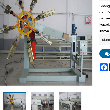
Changj
dan Pa
penyem
kepada
inovas
diam
F