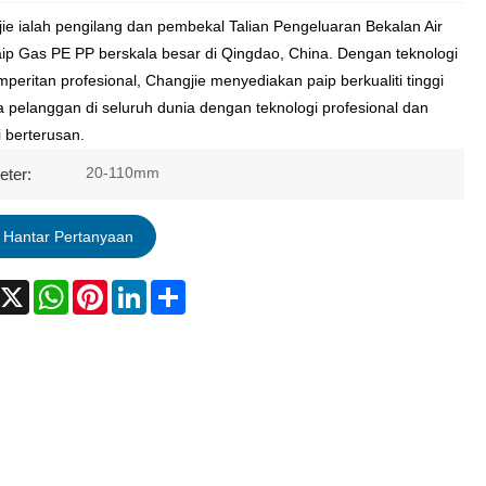
ie ialah pengilang dan pembekal Talian Pengeluaran Bekalan Air
ip Gas PE PP berskala besar di Qingdao, China. Dengan teknologi
peritan profesional, Changjie menyediakan paip berkualiti tinggi
 pelanggan di seluruh dunia dengan teknologi profesional dan
i berterusan.
20-110mm
eter:
Hantar Pertanyaan
acebook
X
WhatsApp
Pinterest
LinkedIn
Share