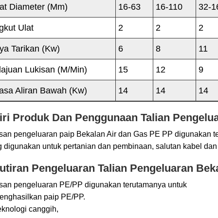
lat Diameter (mm)
16-63
16-110
32-1
gkut Ulat
2
2
2
ya Tarikan (kw)
6
8
11
lajuan Lukisan (m/min)
15
12
9
asa Aliran Bawah (kw)
14
14
14
iri Produk Dan Penggunaan Talian Pengelu
san pengeluaran paip Bekalan Air dan Gas PE PP digunakan te
 digunakan untuk pertanian dan pembinaan, salutan kabel dan 
utiran Pengeluaran Talian Pengeluaran Bek
isan pengeluaran PE/PP digunakan terutamanya untuk
enghasilkan paip PE/PP.
eknologi canggih,