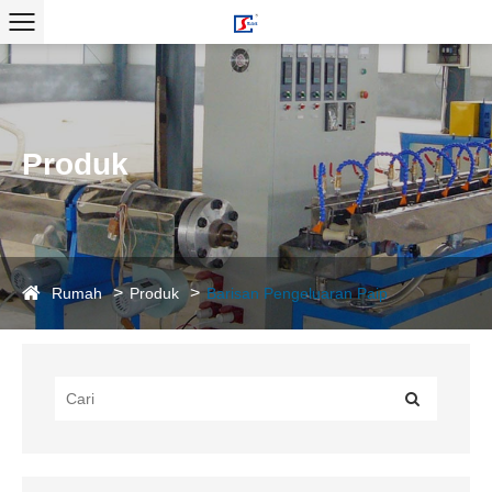
Produk
Rumah
Produk
Barisan Pengeluaran Paip