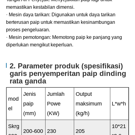
memastikan kestabilan dimensi.
· Mesin daya tarikan: Digunakan untuk daya tarikan
berterusan paip untuk memastikan kesinambungan
proses pengeluaran.
· Mesin pemotongan: Memotong paip ke panjang yang
diperlukan mengikut keperluan.
2. Parameter produk (spesifikasi)
garis penyemperitan paip dinding
rata ganda
Jenis
Jumlah
Output
mod
paip
Powe
maksimum
L*w*h
el
(mm)
(KW)
(kg/h)
Skrg
10*21
200-600
230
205