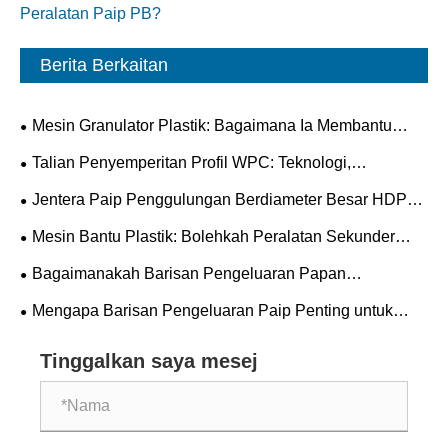
Peralatan Paip PB?
Berita Berkaitan
Mesin Granulator Plastik: Bagaimana Ia Membantu
Meningkatkan Kecekapan Kitar Semula
Talian Penyemperitan Profil WPC: Teknologi,
Komponen dan Pengoptimuman Proses
Jentera Paip Penggulungan Berdiameter Besar HDPE:
Panduan Praktikal dengan Parameter Utama
Mesin Bantu Plastik: Bolehkah Peralatan Sekunder
Benar-Benar Menentukan Kualiti Pengeluaran Utama?
Bagaimanakah Barisan Pengeluaran Papan
Meningkatkan Kecekapan Pembuatan?
Mengapa Barisan Pengeluaran Paip Penting untuk
Industri Pembuatan Moden?
Tinggalkan saya mesej