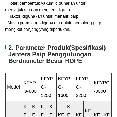
· Kotak pembentuk vakum: digunakan untuk
menyejukkan dan membentuk paip.
· Traktor: digunakan untuk menarik paip.
· Mesin pemotong: digunakan untuk memotong paip
mengikut panjang yang diperlukan.
2. Parameter Produk(Spesifikasi)
Jentera Paip Penggulungan
Berdiameter Besar HDPE
KFYP
KFYP
KFYP
KFYP
KFYPG
Model
G-
G-
G-
G-800
-3000
1200
1600
2200
K
K
K
K
K
KF
F
F
F
F
KF
F
KF
KF
KF