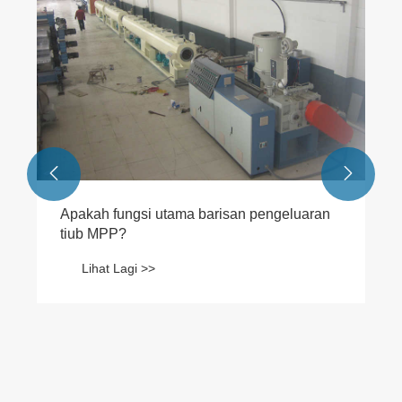
pengeluaran peralatan paip PB?
Lihat Lagi >>

