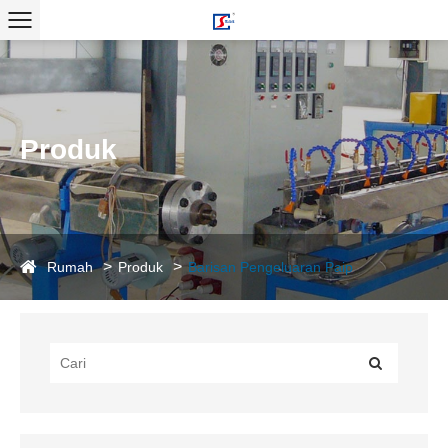
Produk
Rumah
Produk
Barisan Pengeluaran Paip