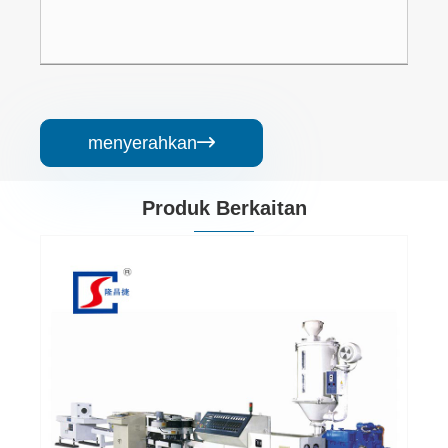
menyerahkan

Produk Berkaitan
Talian Pengeluaran Paip Lengan
Perlindungan Kabel MPP
Lihat Lagi >>