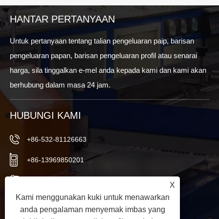
HANTAR PERTANYAAN
Untuk pertanyaan tentang talian pengeluaran paip, barisan
pengeluaran papan, barisan pengeluaran profil atau senarai
harga, sila tinggalkan e-mel anda kepada kami dan kami akan
berhubung dalam masa 24 jam.
HUBUNGI KAMI
+86-532-81126663
+86-13969850201
+86-532-81126661
X
Kami menggunakan kuki untuk menawarkan
info@worldextruder.com
anda pengalaman menyemak imbas yang