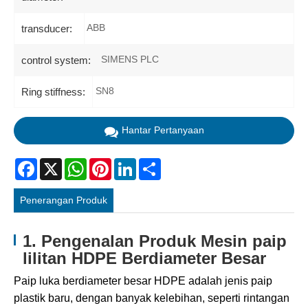
ABB
transducer:
SIMENS PLC
control system:
SN8
Ring stiffness:
Hantar Pertanyaan
Facebook
X
WhatsApp
Pinterest
LinkedIn
Share
Penerangan Produk
1. Pengenalan Produk Mesin paip
lilitan HDPE Berdiameter Besar
Paip luka berdiameter besar HDPE adalah jenis paip
plastik baru, dengan banyak kelebihan, seperti rintangan